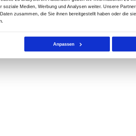
r soziale Medien, Werbung und Analysen weiter. Unsere Partner
er
größten und innovativsten Anhänger-Anbieter
im europäischen
 Daten zusammen, die Sie ihnen bereitgestellt haben oder die s
iv ist:
mehr als nur Standard.
n.
rechte
individuelle Lösungen
für unsere Kunden stehen
. Neben unseren eigenen hergestellten PKW Anhänger in der Klass
amtgewicht führen wir
eine große Auswahl an Produkten
, auc
Anpassen
 Standorten in Deutschland und weiteren in Europa
haben Sie di
t ca. 6.000 PKW-Anhängern je nach Verwendungszweck ihre Trans
 das zur Sofortmitnahme.