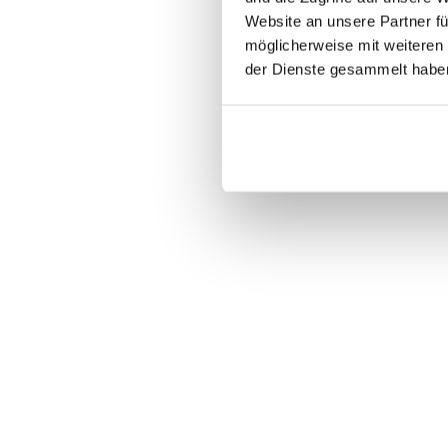
Website an unsere Partner fü
bei einem d
möglicherweise mit weiteren
SEESEN
unser Leitmot
der Dienste gesammelt habe
Aufgabenge
Vordergrund
DORSTEN-WULFEN
3500 kg Ges
Herstellern.
An unseren
3
REICHERTSHOFEN
aus insgesam
finden. …und
Seesen
Dorsten
Reichertshofen