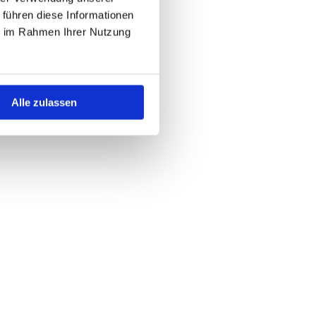
 führen diese Informationen
 Markt. Denn
ERSATZTEILSHOP
ie im Rahmen Ihrer Nutzung
 bei uns
im
e von 750 bis
h von anderen
Alle zulassen
e Möglichkeit
portlösung zu